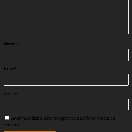
Nome:
*
E-mail
*
Website
Salvar meus dados neste navegador para a próxima vez que eu
comentar.