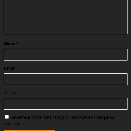
Nome:
*
E-mail
*
Website
Salvar meus dados neste navegador para a próxima vez que eu
comentar.